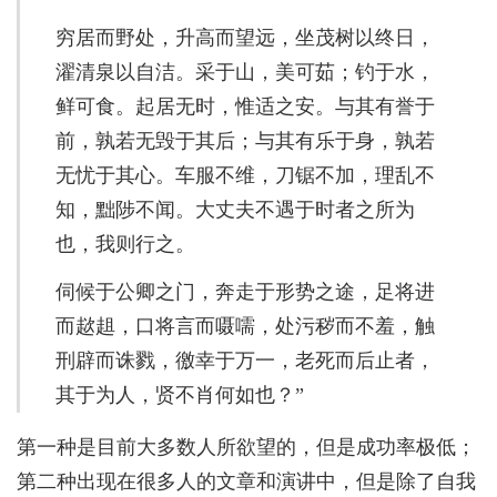
穷居而野处，升高而望远，坐茂树以终日，
濯清泉以自洁。采于山，美可茹；钓于水，
鲜可食。起居无时，惟适之安。与其有誉于
前，孰若无毁于其后；与其有乐于身，孰若
无忧于其心。车服不维，刀锯不加，理乱不
知，黜陟不闻。大丈夫不遇于时者之所为
也，我则行之。
伺候于公卿之门，奔走于形势之途，足将进
而趑趄，口将言而嗫嚅，处污秽而不羞，触
刑辟而诛戮，徼幸于万一，老死而后止者，
其于为人，贤不肖何如也？”
第一种是目前大多数人所欲望的，但是成功率极低；
第二种出现在很多人的文章和演讲中，但是除了自我