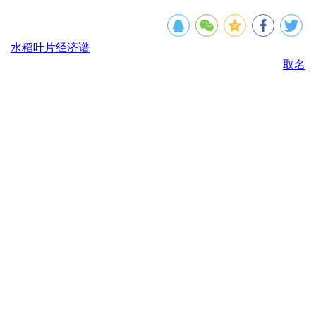
水稻叶片经济谱
取名