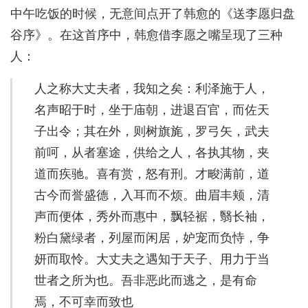
中午吃饭的时候，无意间点开了韩愈的《送李愿归盘
谷序》。在这首序中，韩愈借李愿之嘴呈现了三种
人：
人之称大丈夫者，我知之矣：利泽施于人，
名声昭于时，坐于庙朝，进退百官，而佐天
子出令；其在外，则树旗旄，罗弓矢，武夫
前呵，从者塞途，供给之人，各执其物，夹
道而疾驰。喜有赏，怒有刑。才畯满前，道
古今而誉盛德，入耳而不烦。曲眉丰颊，清
声而便体，秀外而惠中，飘轻裾，翳长袖，
粉白黛绿者，列屋而闲居，妒宠而负恃，争
妍而取怜。大丈夫之遇知于天子、用力于当
世者之所为也。吾非恶此而逃之，是有命
焉，不可幸而致也