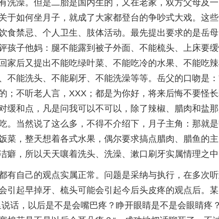
有洗澡。但是二胎是国内生的，又在老家，双方父母及一
关于如何坐月子，就成了大家都登台的争吵式大戏。这些
饮食禁忌、个人卫生、肢体活动。最先提出要求的是岳母
评孩子他妈：腿不能露到被子外面、不能梳头、上床要缓
回家后又提出不能吃绿叶菜、不能吃冷的水果、不能吃辣
、不能洗头、不能刷牙、不能洗澡等等。岳父的口吻是：
的；不听老人言，XXX；都是为你好，将来后悔不要怪长
对缓和点，凡是问我可以不可以，除了辣椒、腊肉和盐那
吃。当然说了这么多，不得不介绍下，月子主角：那就是
饭菜，整天想着各式水果，偶尔要求搞点腊肉、腊鱼的主
洁癖，所以天天嚷着洗头、洗澡、漱口刷牙实属情理之中
都有自己的观点实属正常。问题是采纳与执行，在多次听
会引起早掉牙、梳头可能会引起今后头皮疼的观点后。某
里说话，以后是不是会嘴巴疼？睁开眼睛是不是会眼睛疼