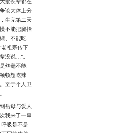
大批长辈都在
争论大体上分
，生完第二天
慢不能把腿抬
椒、不能吃
”老祖宗传下
辈没说…“。
是丝毫不能
顿顿想吃辣
。至于个人卫
。
到岳母与爱人
次我来了一串
？呼吸是不是