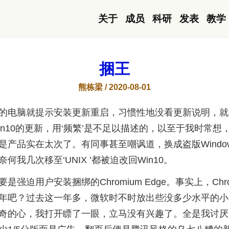
关于
成员
科研
发表
教学
捆王
熊栋梁 / 2020-08-01
的电脑就提示安装更新重启，习惯性地没看更新说明，就
in10的更新，用‘频繁’是不足以描述的，以至于我时常想
是产品实在太次了。有同事甚至嘲讽道，换成盗版Windo
何我几次移至‘UNIX ’都被迫改回Win10。
强迫用户安装捆绑的Chromium Edge。事实上，Chrom
年吧？过去这一年多，微软时不时放出些没多少水平的小
奇的心，我打开瞟了一眼，立马没有兴趣了。全是我讨厌