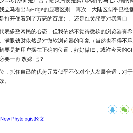
少1/5分版面是广告，翻页后便是腾讯风格的乌七八糟的
我立马看出与Edge的显著区别；再次，大陆区似乎已经
是打开便看到了万恶的百度）。还是红黄绿更对我胃口。
代表多数网民的心态，但我依然不觉得微软的浏览器有希
、满眼钱财依然是对微软浏览器的印象（当然也不得不承
初要是把用户摆在正确的位置，好好做IE，或许今天的Chr
必要一再‘改嫁’吧？
位，抓住自己的优势元素似乎不仅对个人发展合适，对于
效。
 Phytologist论文