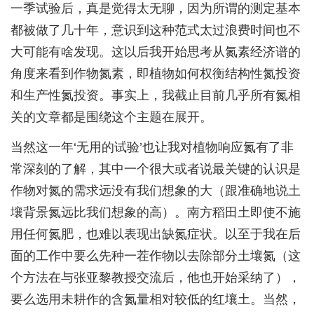
一季试验后，真是觉得太无聊，因为所谓的测定基本
都被做了几十年，意识到这种范式太过浪费时间也不
大可能有啥发现。这以后我开始思考从氮素经济谱的
角度来看到作物氮素，即植物如何权衡结构性氮投资
和生产性氮投资。事实上，我截止目前几乎所有氮相
关的文章都是围绕这个主题在展开。
当然这一年‘无用的试验’也让我对植物响应氮有了非
常深刻的了解，其中一个很大或者说最关键的认识是
作物对氮的需求远没有我们想象的大（跟准确地说土
壤背景氮远比我们想象的高）。南方稻田土即使不施
用任何氮肥，也难以表现出缺氮症状。以至于我在后
面的工作中要么先种一茬作物以去除部分土壤氮（这
个方法在与张亚黎教授交流后，他也开始采纳了），
要么选用未耕作的含氮量相对较低的红壤土。当然，