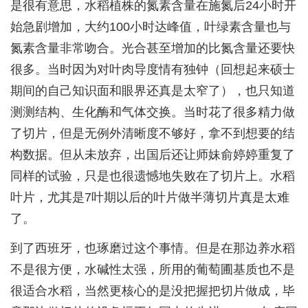
是很有意思，水稻植株的氮素含量在施氮后24小时开
始急剧增加，大约100小时达峰值，叶绿素含量也与
氮素含量非常吻合。光合甚至增加的比氮含量还要快
很多。当时因为对叶肉导度情有独钟（回想起来硕士
期间的自己知识面和眼界还真是太窄了），也只知道
测测结构、生化酶和气体交换。当时花了很多精力做
了切片，但是无例外清晰度不够好，拿不到想要的结
构数据。但从未放弃，出国后还让师妹俞婷婷重复了
同样的试验，只是也很遗憾地失败在了切片上。水稻
叶片，尤其是7叶期以后的叶片做半薄切片真是太难
了。
到了西班牙，也琢磨过这个事情。但是在那边养水稻
不是很方便，水碱性太强，所用的葡萄圃基质也不是
很适合水稻，当然更核心的是没把握把切片做成，毕