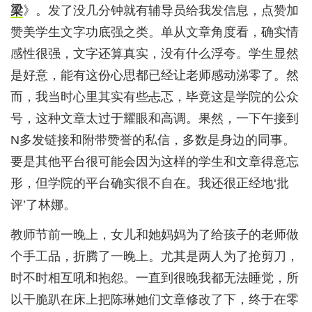
梁
》。发了没几分钟就有辅导员给我发信息，点赞加
赞美学生文字功底强之类。单从文章角度看，确实情
感性很强，文字还算真实，没有什么浮夸。学生显然
是好意，能有这份心思都已经让老师感动涕零了。然
而，我当时心里其实有些忐忑，毕竟这是学院的公众
号，这种文章太过于耀眼和高调。果然，一下午接到
N多发链接和附带赞誉的私信，多数是身边的同事。
要是其他平台很可能会因为这样的学生和文章得意忘
形，但学院的平台确实很不自在。我还很正经地‘批
评’了林娜。
教师节前一晚上，女儿和她妈妈为了给孩子的老师做
个手工品，折腾了一晚上。尤其是两人为了抢剪刀，
时不时相互吼和抱怨。一直到很晚我都无法睡觉，所
以干脆趴在床上把陈琳她们文章修改了下，终于在零