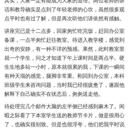
其实，大家一定有能成为大家的道理。两位老师的讲
话和教导确实是点到了年轻老师的心坎，虽然很多观
点平时也有过了解，但是再次听他们讲依然有感触。
讲座完已是十二点多，回家匆忙吃完饭，赶回办公室
备课，一点半匆忙赶往教室。待进入教学楼，感觉到
出奇的安静，有一种不详的预感。果然，此时教室里
就一个学生，问之才知道下午上课时间是两点半。硬
生生地多站一小时，原本就很累的我，下课的一瞬间
有种天塌的感觉，腿脚非常重。刚回到办公室，本科
班级学生来咨询问题，当时我已经很疲惫了，遂跟他
解释下自己确实不在状态后，匆匆送走他。
待处理完几个邮件大脑的左半侧已经感到麻木了。闲
暇之际看了下本室学生送的教师节卡片，做是很用心
了，也确实很别致。但是也很浮夸，他们把我平时说