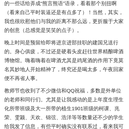
的一些话给弄成“熊言熊语”语录，看着那个别扭啊
（看来自己平时装逼还是有点多了）！当然，其实，
我也很欣慰他们与我的距离不那么远，更折服于大家
的创意（总感觉是笑笑的点子）。
晚上时间是预留给即将进京进部挂职的建国兄送行
的。身心俱疲，不过还是硬着头皮赶往世界精酿啤酒
博物馆。嗨着嗨着在啤酒尤其是鸡尾酒的作用下竟莫
名其妙地人开始精神了，终究还是喝太多，午夜回家
便不再省人事。
教师节也收到了不少微信和QQ祝福，多数是外单位
的老师和同行们。尤其是让我感动的是上年度生理生
化所带班级及大一所带的植生1901班级的柯课、兆
荣、雯颍、天欢、锦弦、浩洋等等数量还不少的学生
给我发了信息，有些平时确实没有联系过，看来我可