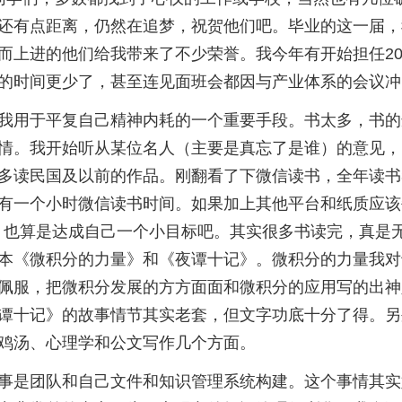
还有点距离，仍然在追梦，祝贺他们吧。毕业的这一届，
而上进的他们给我带来了不少荣誉。我今年有开始担任20
的时间更少了，甚至连见面班会都因与产业体系的会议冲
我用于平复自己精神内耗的一个重要手段。书太多，书的
情。我开始听从某位名人（主要是真忘了是谁）的意见，
多读民国及以前的作品。刚翻看了下微信读书，全年读书36
有一个小时微信读书时间。如果加上其他平台和纸质应该
右，也算是达成自己一个小目标吧。其实很多书读完，真是
本《微积分的力量》和《夜谭十记》。微积分的力量我对
佩服，把微积分发展的方方面面和微积分的应用写的出神
谭十记》的故事情节其实老套，但文字功底十分了得。另
鸡汤、心理学和公文写作几个方面。
事是团队和自己文件和知识管理系统构建。这个事情其实