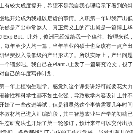
上有较大成度提升，希望不是我自我心理暗示下看到的斜
慢地开始成为我难以启齿的事情。入职第一年即我产出低
依然是产出非常煞人，真正意义上的产出就是一篇博士毕
J Exp Bot。此外，俊洲已经发给我一个稿件。按理来说
，每年至少人均一篇，当年毕业的硕士也应该有一点产出
研经费投入最低级的产出形式了。所以实际上，产出问题
一个缩影吧。我自己在Plant J上发了一篇研究论文，投
对自己的年度写作计划。
第一年上植物生理学。感觉到这个课要讲好可能要花大力
灌输性和科学性都不如生化强，导致教学内容设计上并不
开始了一些改进尝试，但是很显然这个事情需要几年时间
本教材均已进入汇编阶段，其中智慧农业生产学的初稿已
生态研究法也开始了第一轮修订，预计来年可以交付出版
同学们，多数都找到了心仪的工作或学校，当然也有几位