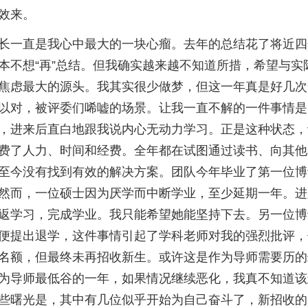
效来。
长一直是我心中最大的一块心瘤。去年的总结花了将近四
本不想“再”总结。但我确实越来越不知道所措，希望与实
焦虑最大的源头。我其实很少做梦，但这一年真是好几次
以对，被评委们唏嘘的场景。让我一直不解的一件事情是
，进来后直白地跟我说内心无动力学习。正是这种状态，
费了人力、时间和经费。全年都在试图通过读书、向其他
至今没有找到有效的解决方案。团队今年毕业了第一位博
然而，一位硕士因为厌学而中断学业，至少延期一年。进
返学习，完成学业。我只能希望她能坚持下去。另一位博
便提出退学，这件事情引起了学科老师对我的强烈批评，
名额，但最终未再招收新生。或许这是作为导师需要历的
为导师最低谷的一年，如果情况继续恶化，我真不知道该
些曙光是，其中有几位似乎开始为自己奋斗了，新招收的