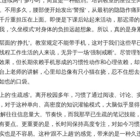
子上连续两个多小时，简直是一种酷刑。培训教室的座位空
。不用多久，腰部便开始发出‘警报’，从最初的隐隐作痛
千斤重担压在上面。即便是下课后站起来活动，那迟滞的
我，‘久坐模式’对身体的负担远超想象。所以，真的是身
层面的‘挣扎’。教室规定不能带手机，这对于我们这些早
线程工作生活的人来说，无异于一场‘强制戒断’。尽管理
效果，但长期依赖手机形成的习惯性动作和心理依赖，却
台上老师的讲解，心里却总像有只小猫在挠，忍不住想去
如也的口袋。
上的‘生疏感’。离开校园多年，习惯了通过阅读、讨论、
，对于这种单向、高密度的知识灌输模式，大脑似乎显得
讲解往往信息量大、节奏快，而我那早已生疏的笔记技能
有要点。更重要的是，长时间保持高度专注，对如今习惯
实也是不容易。这种‘跟不上趟’的感觉，带来的是一种久