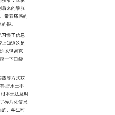
间狭窄，双腿
到后来的酸胀
、带着痛感的
累的很。
已习惯了信息
智上知道这是
难以轻易克
摸一下口袋
实践等方式获
有些‘水土不
，根本无法及时
了碎片化信息
违的、学生时